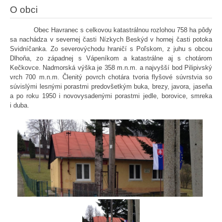
O obci
Obec Havranec s celkovou katastrálnou rozlohou 758 ha pôdy
sa nachádza v severnej časti Nízkych Beskýd v hornej časti potoka
Svidníčanka. Zo severovýchodu hraničí s Poľskom, z juhu s obcou
Dlhoňa, zo západnej s Vápeníkom a katastrálne aj s chotárom
Kečkovce. Nadmorská výška je 358 m.n.m. a najvyšší bod Pilipivský
vrch 700 m.n.m. Členitý povrch chotára tvoria flyšové súvrstvia so
súvislými lesnými porastmi predovšetkým buka, brezy, javora, jaseňa
a po roku 1950 i novovysadenými porastmi jedle, borovice, smreka
i duba.