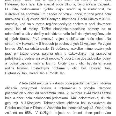
Havranec bola fara, kde spadali obce Dlhoňa, Svidnička a Vápeník.
O určitej hodnovernosti týchto údajov svedčí aj tá skutočnosť, že
v archíve sa spomínajú tri cerkvy od vzniku obce, z toho jedna bola
murovaná. O jej osude niet žiadnych informácií. Podľa údajov z XVIII.
storočia, keď sa v tomto regióne vyskytla cholera v obci Havranec
ostali iba tri rodiny. Ťažké ekonomicko-sociálne pomery sa tu
udomácnili a tak z dediny odchádzalo veľa ľudí do iných regiónov, ale
aj iných štátov. Prvá svetová vojna neobišla ani našu obec. Na
cintoríne v Havranci v 8 hroboch je pochovaných 11 vojakov. Po vojne
len do USA sa odsťahovalo 13 občanov, nakoľko mimo sezónnych
prác pri ťažbe dreva, pálenia uhlia a úzkokoľajky inej pracovnej
príležitosti v dedine ani okolí nebolo. V obci žili aj dve židovské rodiny
a rodina Lajbová mala aj krčmu. Určitý čas v obci bývala aj jedna
rodina Rómov. Poslednými richtármi v obci boli Holovač Ján,
Cigľanský Ján, Haladi Ján a Rodák Ján.
V lete 1944 roku už v katastri obce pôsobili partizáni, ktorým
občania poskytovali obživu a informácie o pohybe Nemcov
pôsobiacich v obci od septembra 1944. 2. októbra 1944 začali ťažké
boje a obec bola oslobodená jednotkami 140. delostreleckej divízie
gen. mjr. A.J.Kiseljeva. Takmer všetci občania boli evakuovaní do
Poľska nakoľko v Dlhoni a Vápeníku boli nemecké vojská. Obec bola
zničená na 95%. V ťažkých bojoch na území obce padlo viac