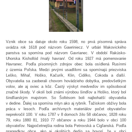
Vznik obce sa datuje okolo roku 1598, no prvá písomná správa
uvádza rok 1618 pod názvom Gawriniecz. V urbári Makovického
panstva sa spomína pod názvom Gavrianec. V období Rakúsko-
Uhorska Kishollód /malý havran/. Od roku 1927 má pomenovanie
Havranec. Podľa písomných zdrojov obec bola osídlená Rusínmi
z územia Poľska. Medzi prvými usadlíkmi sa spomínajú priezviska
Leško, Mihaľ, Hoško, Kačurík, Klin, Cidilko, Cokoda a ďalší.
Obyvatelia sa zaoberali chovom hovädzieho dobytka, predovšetkým
volov, ale aj oviec a kôz. Častý výskyt medveďov im spôsoboval
značné škody. V okolí boli známi výrobou šindľov a Hoško, ktorý bol
šindľiarským majstrom. So Šoltésom boli najbohatší obyvatelia
v dedine. Ďalej sa spomína mlyn ako aj rybník. Ťažiskom obživy bola
práca v lesoch. Podľa archívnych materiálov počet obyvateľov
neprekročil 100. V roku 1787 v 8 domoch žilo 58 občanov, 1828 roku
79, roku 1880 81, 1910 77 občanov a roku 1944 bolo v obci 100
obyvateľov. Najpočetnejšia rodina bola Petrovská a Cigľanská. Podľa
prapredkov obce, ako aj okolitých dedín sa hovorí, že v obci