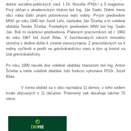
doktor sociálno-politických vied, 1 Dr. filozofie /PhDr./ a 5 magistrov.
Prvý občan s akademickým titulom bol Ing. Ján Sadiv. Dobré meno
obci robia ďalší priami potomkovia tejto rodiny. Prvým predsedom
MNV po roku 1945 bol Jozef Leľo, následne Ján Ščerba a tri volebné
obdobia Teodor Ščerba. Posledným predsedom MNV bol Ing. Sadiv
Ján. Boli to úväzkoví predsedovia. Plateným pracovníkom od r. 1960
do roku 1967 bol Jozef Bilas. V šesťdesiatych rokoch minulého
storočia v dedine došlo k zmene vierovyznania. Z pravoslávnych sa 4
rodiny vyčlenili a prešli na gréckokatolícku vieru a tým aj kostol sa
stal gréckokatolícky.
Po roku 1990 necelé dve volebné obdobia starostom bol Ing. Anton
Ščerba a tretie volebné obdobie túto funkciu vykonáva RSDr. Jozef
Bilas.
V tomto období sa v obci nachádza 11 domov, z toho sedem
trvalo obývaných s 11 občanmi. Priemerný vek dosahuje takmer 70
rokov.