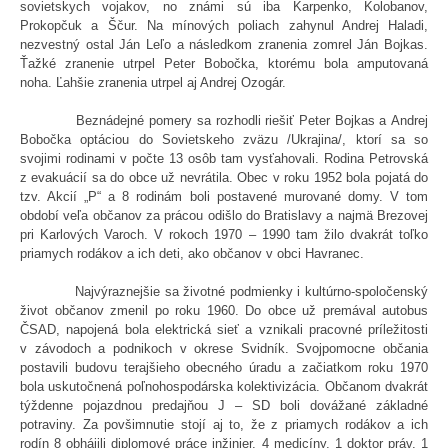
sovietskych vojakov, no známi sú iba Karpenko, Kolobanov,
Prokopčuk a Ščur. Na mínových poliach zahynul Andrej Haladi,
nezvestný ostal Ján Leľo a následkom zranenia zomrel Ján Bojkas.
Ťažké zranenie utrpel Peter Bobočka, ktorému bola amputovaná
noha. Ľahšie zranenia utrpel aj Andrej Ozogár.
Beznádejné pomery sa rozhodli riešiť Peter Bojkas a Andrej
Bobočka optáciou do Sovietskeho zväzu /Ukrajina/, ktorí sa so
svojimi rodinami v počte 13 osôb tam vysťahovali. Rodina Petrovská
z evakuácií sa do obce už nevrátila. Obec v roku 1952 bola pojatá do
tzv. Akcií „P“ a 8 rodinám boli postavené murované domy. V tom
období veľa občanov za prácou odišlo do Bratislavy a najmä Brezovej
pri Karlových Varoch. V rokoch 1970 – 1990 tam žilo dvakrát toľko
priamych rodákov a ich deti, ako občanov v obci Havranec.
Najvýraznejšie sa životné podmienky i kultúrno-spoločenský
život občanov zmenil po roku 1960. Do obce už premával autobus
ČSAD, napojená bola elektrická sieť a vznikali pracovné príležitosti
v závodoch a podnikoch v okrese Svidník. Svojpomocne občania
postavili budovu terajšieho obecného úradu a začiatkom roku 1970
bola uskutočnená poľnohospodárska kolektivizácia. Občanom dvakrát
týždenne pojazdnou predajňou J – SD boli dovážané základné
potraviny. Za povšimnutie stojí aj to, že z priamych rodákov a ich
rodín 8 obhájili diplomové práce inžinier, 4 medicíny, 1 doktor práv, 1