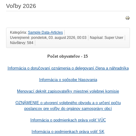
Voľby 2026
Kategória:
Sample Data-Articles
Uverejnené: pondelok, 03. august 2026, 00:03
Napísal: Super User
Návštevy: 584
Počet obyvateľov - 15
Informácia o doručovaní oznámenia o delegovaní člena a náhradníka
Informácia o spôsobe hlasovania
Menovací dekrét zapisovateľky miestnej volebnej komisie
OZNÁMENIE o utvorení volebného obvodu a o určení počtu
poslancov pre voľby do orgánov samosprávy obcí
Informácia o podmienkach práva voliť VÚC
Informácia o podmienkach práva voliť SK