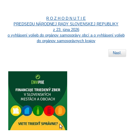
R O Z H O D N U T I E
PREDSEDU NÁRODNEJ RADY SLOVENSKEJ REPUBLIKY
z 23. júna 2026
o vyhlásení volieb do orgánov samosprávy obcí a o vyhlásení volieb
do orgánov samosprávnych krajov
Nasl.