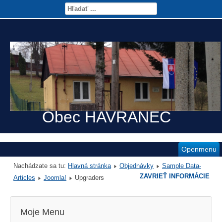
Obec HAVRANEC
Openmenu
Nachádzate sa tu:
Hlavná stránka
Objednávky
Sample Data-
ZAVRIEŤ INFORMÁCIE
Articles
Joomla!
Upgraders
Moje Menu